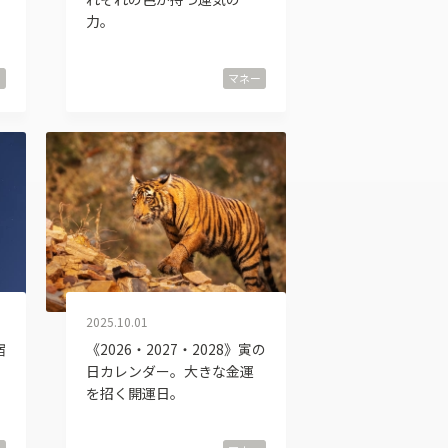
力。
ー
マネー
2025.10.01
宿
《2026・2027・2028》寅の
日カレンダー。大きな金運
を招く開運日。