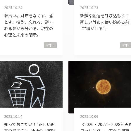
2025.10.24
2025.10.23
夢占い。財布をなくす、落
新鮮な金運を呼び込もう！
とす、拾う、忘れる、盗ま
新しい財布を使い始める前
れる夢から分かる、現在の
に“寝かせる”。
心理と未来の暗示。
マネー
マネ
2025.10.14
2025.10.06
知っておきたい！“正しい財
《2026・2027・2028》天
布の捨て方”。神社の「御財
日カレンダー。天から恩恵