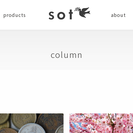
products
about
news
company
recru
column
ステーショナリー
バッグ
小物
ショルダーバッグ
コインケース
バッグパック
カードケース
トートバッグ
キーケース・キーホルダー