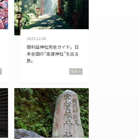
その他
2025.12.30
御利益神社完全ガイド。日
本全国の“金運神社”を巡る
旅。
ー
マネー