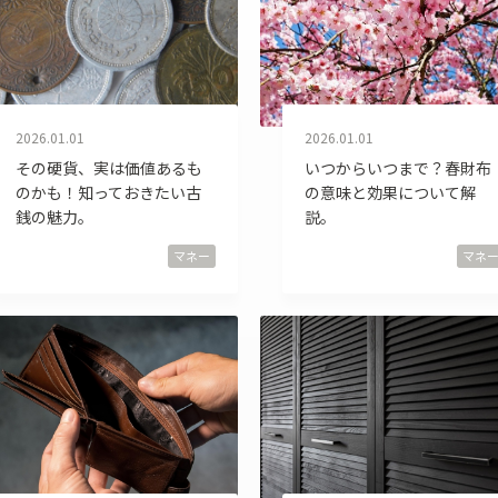
ボディバッグ
ステーショナリー
2026.01.01
2026.01.01
その硬貨、実は価値あるも
いつからいつまで？春財布
のかも！知っておきたい古
の意味と効果について解
銭の魅力。
説。
マネー
マネ