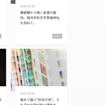
2025.10.20
鎌倉期から続く金運の聖
地。銭洗弁財天宇賀福神社
を訪ねて。
ー
マネー
2025.10.05
恩
風水で選ぶ“財布の色”。そ
れぞれの色が持つ運気の