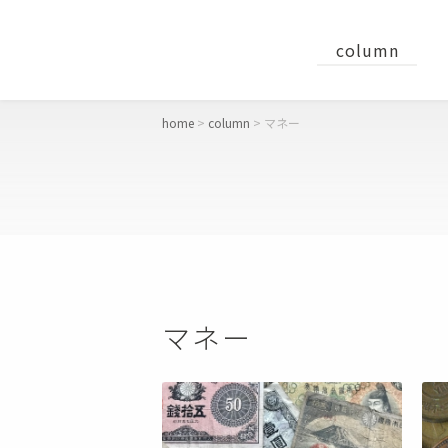
column
home
column
マネー
concept
おすすめギフト
財布
マネー
二つ折り財布
長財布
コンパクト財布・ミニ財布