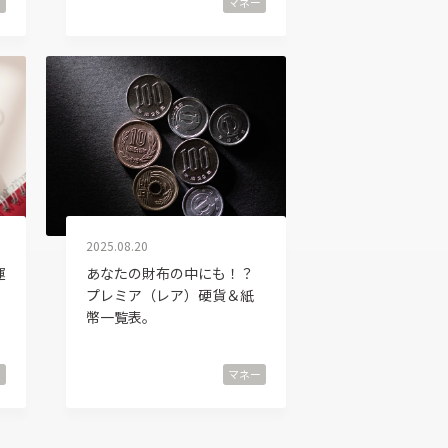
ー
マネー
2025.08.20
運
あなたの財布の中にも！？
プレミア（レア）硬貨＆紙
幣一覧表。
ー
マネー