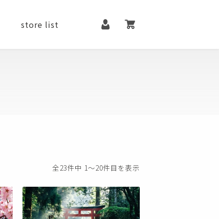
マイページ
カート
store list
it
contact
メンテナンス用品
ファッションアイテム
全23件中 1〜20件目を表示
シューズ
ベルト
アクセサリー