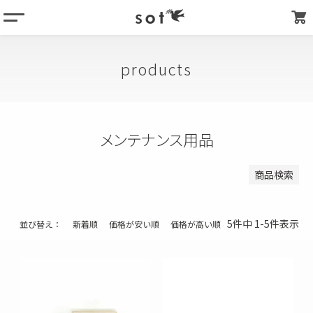
menu
登録順
価格が安い順
column
価格が高い順
products
products
優先度順
about
キーワードヒット順
store list
メンテナンス用品
検索
my page
商品検索
5
件中
1
-
5
件表示
並び替え
新着順
価格が安い順
価格が高い順