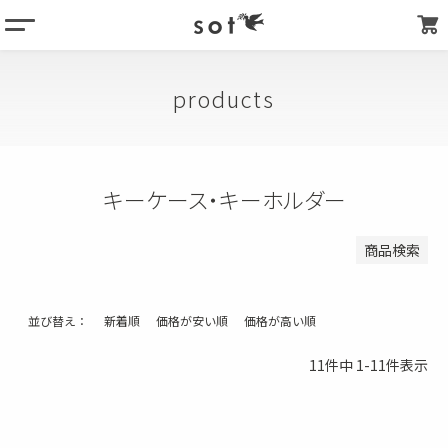
menu
登録順
価格が安い順
column
価格が高い順
products
products
優先度順
about
キーワードヒット順
store list
キーケース・キーホルダー
検索
my page
商品検索
並び替え
新着順
価格が安い順
価格が高い順
11
件中
1
-
11
件表示