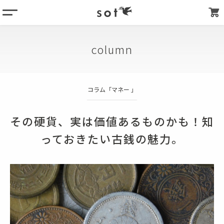
menu
column
column
products
about
コラム「
マネー
」
store list
my page
その硬貨、実は価値あるものかも！知
っておきたい古銭の魅力。