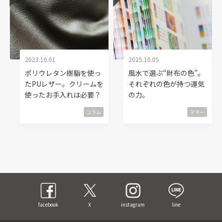
2023.10.01
2025.10.05
ポリウレタン樹脂を使っ
風水で選ぶ“財布の色”。
たPUレザー。クリームを
それぞれの色が持つ運気
使ったお手入れは必要？
の力。
コラム
マネー
facebook
X
instagram
line