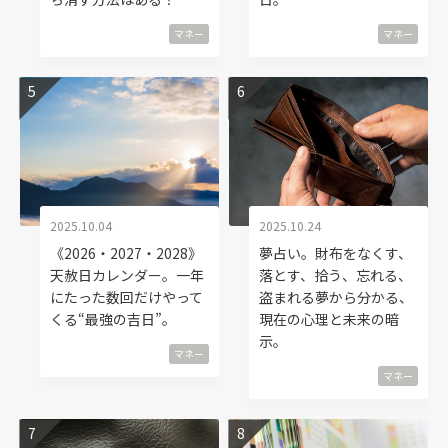
マネー
マネー
2025.10.04
2025.10.24
《2026・2027・2028》
夢占い。財布をなくす、
天赦日カレンダー。一年
落とす、拾う、忘れる、
にたった数回だけやって
盗まれる夢から分かる、
くる“最強の吉日”。
現在の心理と未来の暗
示。
マネー
マネー