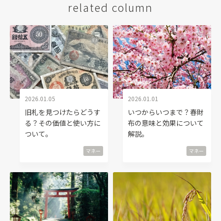
related column
2026.01.05
2026.01.01
旧札を見つけたらどうす
いつからいつまで？春財
る？その価値と使い方に
布の意味と効果について
ついて。
解説。
マネー
マネー