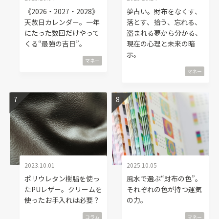
《2026・2027・2028》
夢占い。財布をなくす、
天赦日カレンダー。一年
落とす、拾う、忘れる、
にたった数回だけやって
盗まれる夢から分かる、
くる“最強の吉日”。
現在の心理と未来の暗
示。
マネー
マネー
2023.10.01
2025.10.05
ポリウレタン樹脂を使っ
風水で選ぶ“財布の色”。
たPUレザー。クリームを
それぞれの色が持つ運気
使ったお手入れは必要？
の力。
コラム
マネー