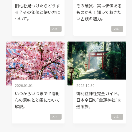
旧札を見つけたらどうす
その硬貨、実は価値ある
る？その価値と使い方に
ものかも！知っておきた
ついて。
い古銭の魅力。
マネー
マネー
2026.01.01
2025.12.30
いつからいつまで？春財
御利益神社完全ガイド。
布の意味と効果について
日本全国の“金運神社”を
解説。
巡る旅。
マネー
マネー