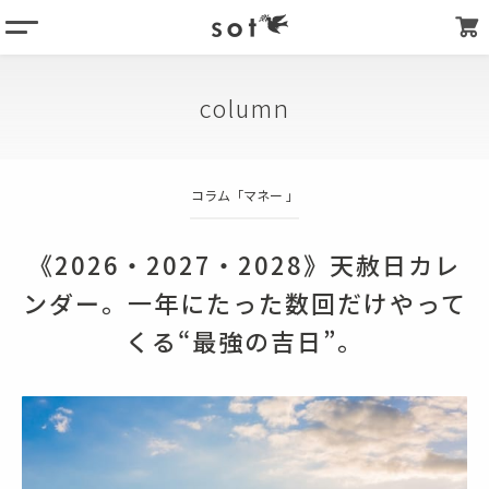
menu
column
column
products
about
コラム「
マネー
」
store list
my page
《2026・2027・2028》天赦日カレ
ンダー。一年にたった数回だけやって
くる“最強の吉日”。