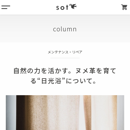
menu
column
column
products
about
メンテナンス・リペア
store list
my page
自然の力を活かす。ヌメ革を育て
る“日光浴”について。