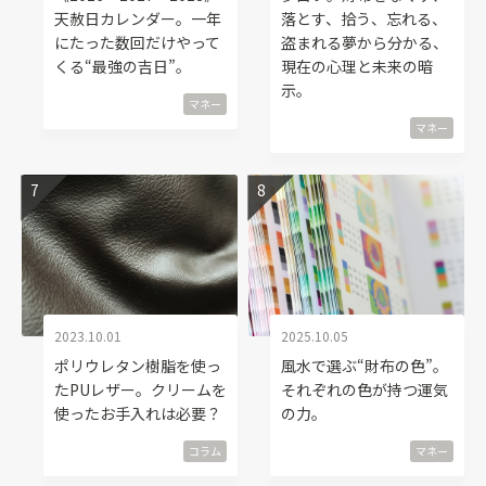
天赦日カレンダー。一年
落とす、拾う、忘れる、
にたった数回だけやって
盗まれる夢から分かる、
くる“最強の吉日”。
現在の心理と未来の暗
示。
マネー
マネー
2023.10.01
2025.10.05
ポリウレタン樹脂を使っ
風水で選ぶ“財布の色”。
たPUレザー。クリームを
それぞれの色が持つ運気
使ったお手入れは必要？
の力。
コラム
マネー