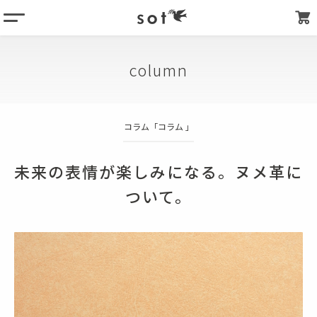
menu
column
column
products
about
コラム「
コラム
」
store list
my page
未来の表情が楽しみになる。ヌメ革に
ついて。