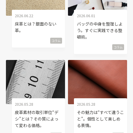
2026.06.22
2026.06.01
床革とは？銀面のない
バッグの中身を整理しよ
革。
う。すぐに実践できる整
頓術。
コラム
コラム
2026.05.28
2026.05.28
皮革素材の取引単位“デ
その魅力は“すべて違うこ
シ”とは？その質によっ
と”。個性として楽しめ
て変わる価格。
る表情。