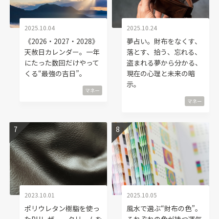
2025.10.04
2025.10.24
《2026・2027・2028》
夢占い。財布をなくす、
天赦日カレンダー。一年
落とす、拾う、忘れる、
にたった数回だけやって
盗まれる夢から分かる、
くる“最強の吉日”。
現在の心理と未来の暗
示。
マネー
マネー
2023.10.01
2025.10.05
ポリウレタン樹脂を使っ
風水で選ぶ“財布の色”。