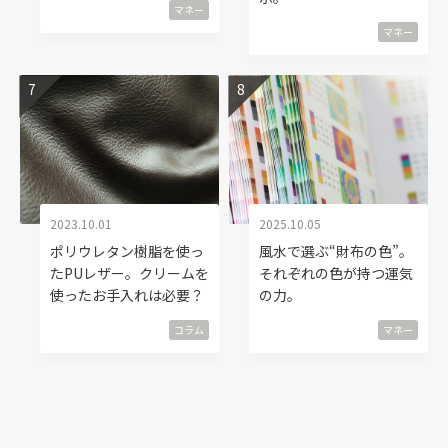
マネー
マネー
2023.10.01
2025.10.05
ポリウレタン樹脂を使っ
風水で選ぶ“財布の色”。
たPUレザー。クリームを
それぞれの色が持つ運気
使ったお手入れは必要？
の力。
コラム
マネー