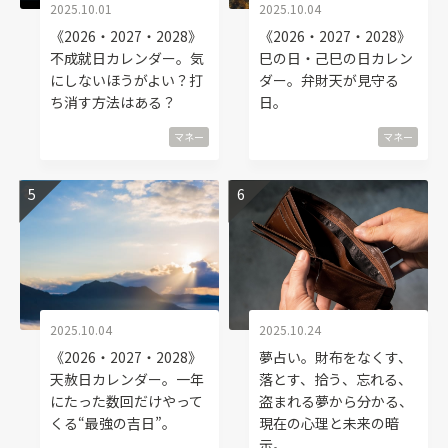
2025.10.01
2025.10.04
《2026・2027・2028》
《2026・2027・2028》
不成就日カレンダー。気
巳の日・己巳の日カレン
にしないほうがよい？打
ダー。弁財天が見守る
ち消す方法はある？
日。
マネー
マネー
2025.10.04
2025.10.24
《2026・2027・2028》
夢占い。財布をなくす、
天赦日カレンダー。一年
落とす、拾う、忘れる、
にたった数回だけやって
盗まれる夢から分かる、
くる“最強の吉日”。
現在の心理と未来の暗
示。