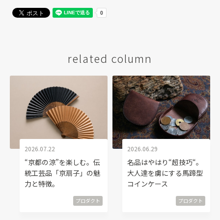
related column
2026.07.22
2026.06.29
“京都の涼”を楽しむ。伝
名品はやはり“超技巧“。
統工芸品「京扇子」の魅
大人達を虜にする馬蹄型
力と特徴。
コインケース
プロダクト
プロダクト