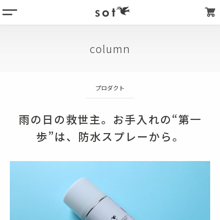
menu
column
column
products
about
プロダクト
store list
my page
雨の日の救世主。お手入れの“第一
歩”は、防水スプレーから。