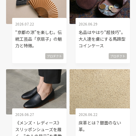
2026.07.22
2026.06.29
“京都の涼”を楽しむ。伝
名品はやはり“超技巧“。
統工芸品「京扇子」の魅
大人達を虜にする馬蹄型
力と特徴。
コインケース
プロダクト
プロダクト
2026.06.27
2026.06.22
《メンズ・レディース》
床革とは？銀面のない
スリッポンシューズを履
革。
く。“大人の足元”を素敵