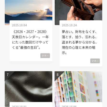
2025.10.04
2025.10.24
《2026・2027・2028》
夢占い。財布をなくす、
天赦日カレンダー。一年
落とす、拾う、忘れる、
にたった数回だけやって
盗まれる夢から分かる、
くる“最強の吉日”。
現在の心理と未来の暗
示。
マネー
マネー
2023.10.01
2025.10.05