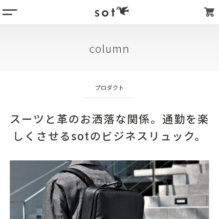
menu
column
column
products
about
プロダクト
store list
my page
スーツと革のお洒落な関係。通勤を楽
しくさせるsotのビジネスリュック。