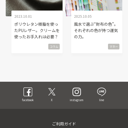
2023.10.01
2025.10.05
ポリウレタン樹脂を使っ
風水で選ぶ“財布の色”。
たPUレザー。クリームを
それぞれの色が持つ運気
使ったお手入れは必要？
の力。
コラム
マネー
facebook
X
instagram
line
ご利用ガイド