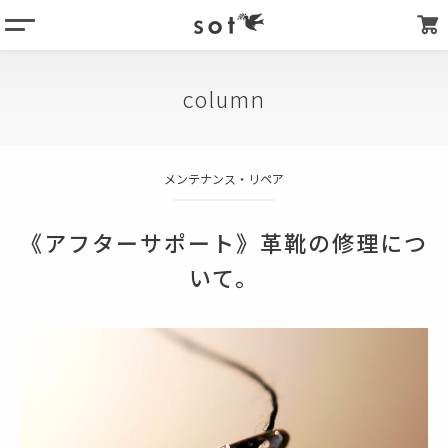
menu
column
column
products
about
メンテナンス・リペア
store list
my page
《アフターサポート》革靴の修理につ
いて。