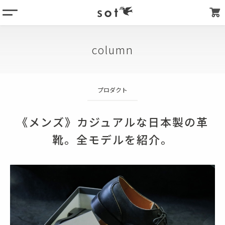
menu
column
column
products
about
プロダクト
store list
my page
《メンズ》カジュアルな日本製の革
靴。全モデルを紹介。