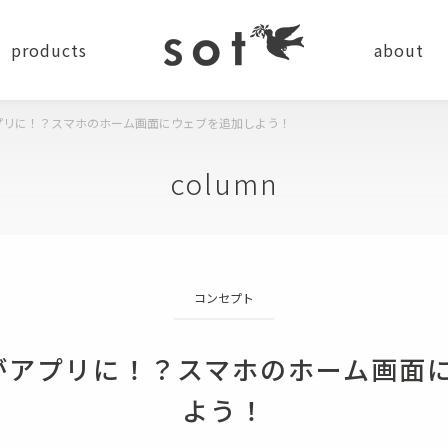
products
about
アプリに！？スマホのホーム画面にウェブを追加しよう！
news
company
recru
column
ステーショナリー
コンセプト
バッグ
小物
ショルダーバッグ
コインケース
）がアプリに！？スマホのホーム画面
バッグパック
カードケース
よう！
トートバッグ
キーケース・キーホルダー