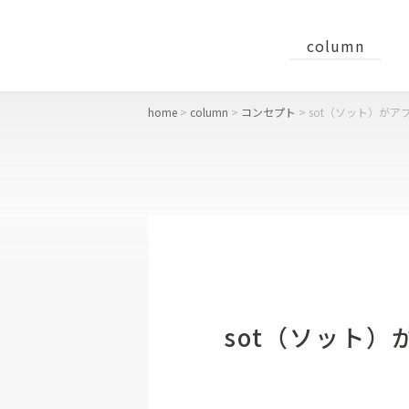
column
home
column
コンセプト
sot（ソット）が
concept
おすすめギフト
財布
二つ折り財布
sot（ソット
長財布
コンパクト財布・ミニ財布