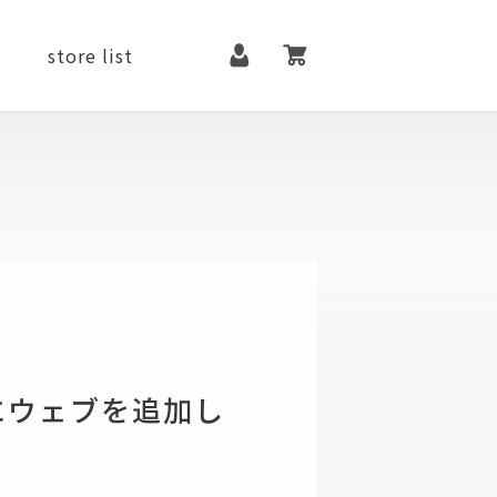
マイページ
カート
store list
it
contact
メンテナンス用品
ファッションアイテム
シューズ
にウェブを追加し
ベルト
アクセサリー