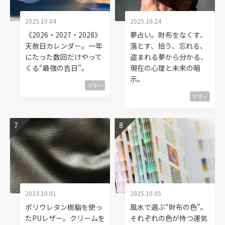
2025.10.04
2025.10.24
《2026・2027・2028》
夢占い。財布をなくす、
天赦日カレンダー。一年
落とす、拾う、忘れる、
にたった数回だけやって
盗まれる夢から分かる、
くる“最強の吉日”。
現在の心理と未来の暗
示。
マネー
マネー
2023.10.01
2025.10.05
ポリウレタン樹脂を使っ
風水で選ぶ“財布の色”。
たPUレザー。クリームを
それぞれの色が持つ運気