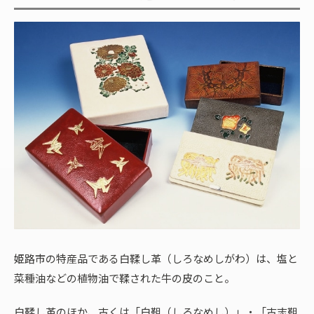
姫路市の特産品である白鞣し革（しろなめしがわ）は、塩と
菜種油などの植物油で鞣された牛の皮のこと。
白鞣し革のほか、古くは「白靼（しろなめし）」・「古志靼