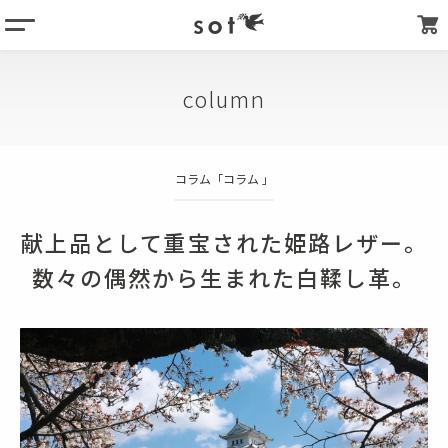
menu
column
column
products
about
コラム「
コラム
」
store list
my page
献上品として重宝された姫路レザー。
数々の偶然から生まれた白鞣し革。