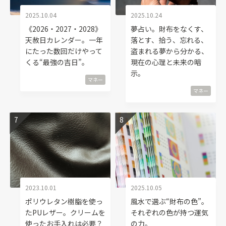
2025.10.04
2025.10.24
《2026・2027・2028》
夢占い。財布をなくす、
天赦日カレンダー。一年
落とす、拾う、忘れる、
にたった数回だけやって
盗まれる夢から分かる、
くる“最強の吉日”。
現在の心理と未来の暗
示。
マネー
マネー
2023.10.01
2025.10.05
ポリウレタン樹脂を使っ
風水で選ぶ“財布の色”。
たPUレザー。クリームを
それぞれの色が持つ運気
使ったお手入れは必要？
の力。