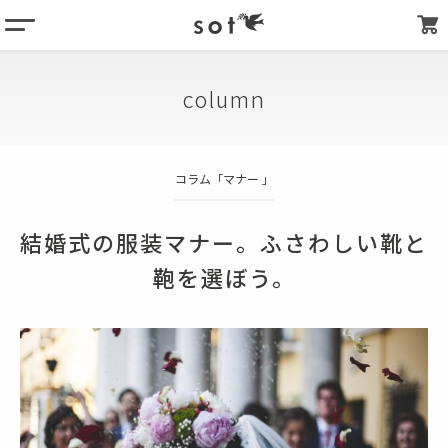
menu
column
column
products
about
コラム「
マナー
」
store list
my page
結婚式の服装マナー。ふさわしい靴と
鞄を選ぼう。