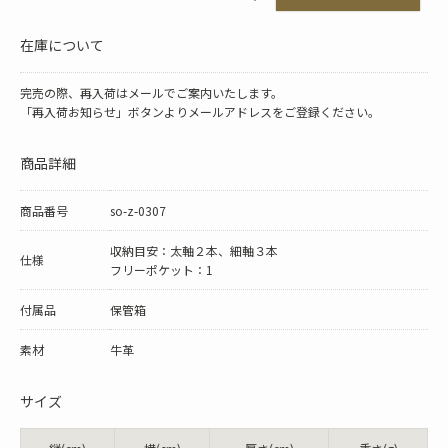
在庫について
完売の際、再入荷はメールでご案内いたします。
「再入荷お知らせ」ボタンよりメールアドレスをご登録ください。
商品詳細
商品番号
so-z-0307
収納目安：太軸２本、細軸３本
仕様
フリーポケット：1
付属品
保管箱
素材
牛革
サイズ