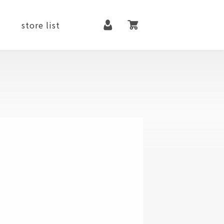
マイページ
カート
store list
it
contact
メンテナンス用品
ファッションアイテム
シューズ
ベルト
アクセサリー