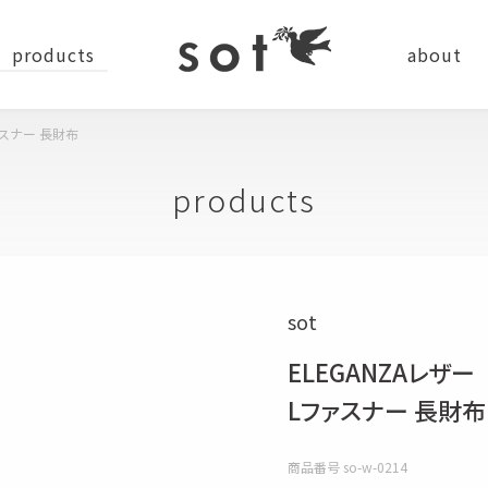
products
about
ァスナー 長財布
news
company
recru
products
ステーショナリー
sot
バッグ
小物
ELEGANZAレザー
ショルダーバッグ
コインケース
Lファスナー 長財布
バッグパック
カードケース
商品番号
so-w-0214
トートバッグ
キーケース・キーホルダー