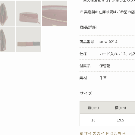
「再入荷お知らせ」ボタンよりメ
※ 実店舗の在庫状況はご希望の
商品詳細
商品番号
so-w-0214
仕様
カード入れ：12、札
付属品
保管箱
素材
牛革
サイズ
縦(cm)
横(cm)
10
19.5
※サイズガイドはこちら