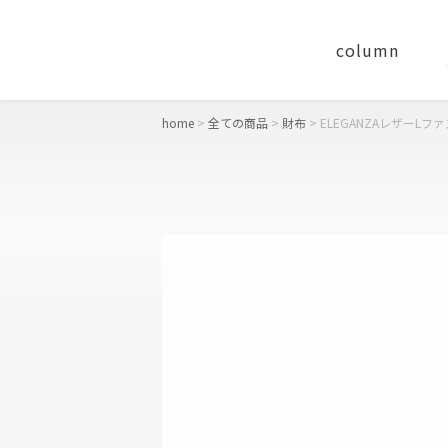
column
home
全ての商品
財布
ELEGANZAレザーLフ
concept
おすすめギフト
財布
二つ折り財布
長財布
コンパクト財布