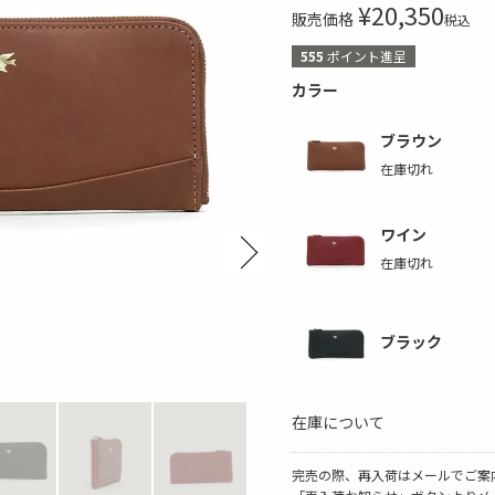
¥
20,350
販売価格
税込
ボディバッグ
ステーショナリー
555
ポイント進呈
カラー
ブラウン
在庫切れ
ワイン
Next
在庫切れ
ブラック
在庫について
完売の際、再入荷はメールでご案