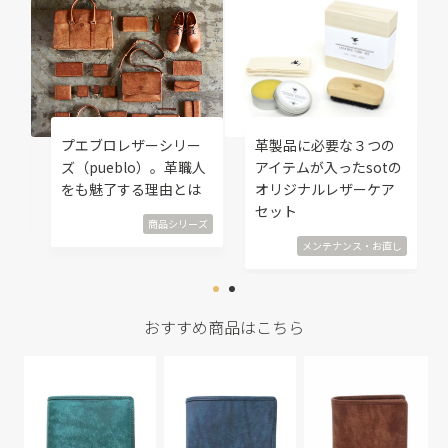
修
プエブロレザーシリー
革製品に必要な３つの
覧
ズ（pueblo）。革職人
アイテムが入ったsotの
をも魅了する理由とは
オリジナルレザーケア
直し
セット
商品シリーズ
メンテナンス・お直し
おすすめ商品はこちら