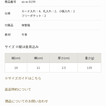
商品番号
so-w-0199
カード入れ：4、札入れ：2、小銭入れ：2
仕様
フリーポケット：2
付属品
保管箱
素材
牛革
サイズ ※縦は金具込み
縦(cm)
横(cm)
厚さ(cm)
重さ(g)
10
11
2.5
135
※サイズガイドはこちら
返品特約について
商品についてのお問い合わせ