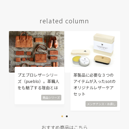
related column
修
プエブロレザーシリー
革製品に必要な３つの
覧
ズ（pueblo）。革職人
アイテムが入ったsotの
をも魅了する理由とは
オリジナルレザーケア
直し
セット
商品シリーズ
メンテナンス・お直し
おすすめ商品はこちら