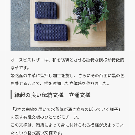
オースピスレザーは、和を彷彿とさせる独特な模様が特徴的
な革です。
姫路産の牛革に型押し加工を施し、さらにその凸面に黒の色
を乗せることで、柄を強調した立体感を作りました。
縁起の良い伝統文様。立涌文様
「2本の曲線を用いて水蒸気が涌き立ちのぼっていく様子」
を表す有職文様のひとつがモチーフ。
この文様は、階級によって身に付けられる模様が決まってい
たという格式高い文様です。