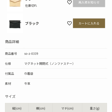
再入荷お知らせ
在庫切れ
ブラック
カートに入れる
商品詳細
商品番号
so-z-0339
仕様
マグネット開閉式（ノンファスナー）
付属品
巾着袋
素材
牛革
サイズ
縦(cm)
横(cm)
マチ(cm)
重さ(g)