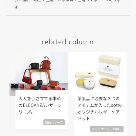
す。
related column
修
大人を引き立てる本革
革製品に必要な３つの
覧
のELEGANZAレザーシ
アイテムが入ったsotの
リーズ。
オリジナルレザーケア
直し
セット
商品シリーズ
メンテナンス・お直し