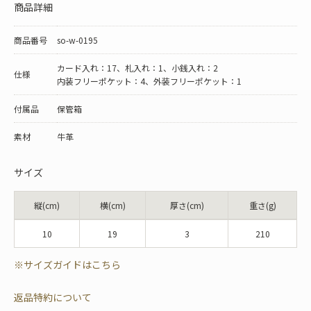
商品詳細
商品番号
so-w-0195
カード入れ：17、札入れ：1、小銭入れ：2
仕様
内装フリーポケット：4、外装フリーポケット：1
付属品
保管箱
素材
牛革
サイズ
縦(cm)
横(cm)
厚さ(cm)
重さ(g)
10
19
3
210
※サイズガイドはこちら
返品特約について