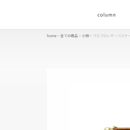
column
home
全ての商品
小物
プエブロレザーパスケ
concept
おすすめギフト
財布
二つ折り財布
長財布
コンパクト財布