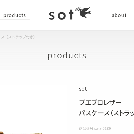
products
about
ース（ストラップ付き）
news
company
recru
products
ステーショナリー
sot
バッグ
小物
プエブロレザー
ショルダーバッグ
コインケース
パスケース（ストラ
バッグパック
カードケース
商品番号
so-z-0189
トートバッグ
キーケース・キーホルダー