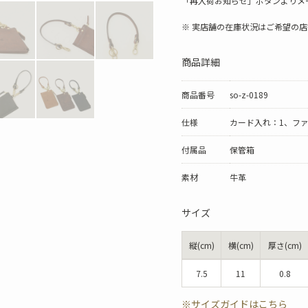
「再入荷お知らせ」ボタンよりメ
※ 実店舗の在庫状況はご希望の
商品詳細
商品番号
so-z-0189
仕様
カード入れ：1、フ
付属品
保管箱
素材
牛革
サイズ
縦(cm)
横(cm)
厚さ(cm)
7.5
11
0.8
※サイズガイドはこちら