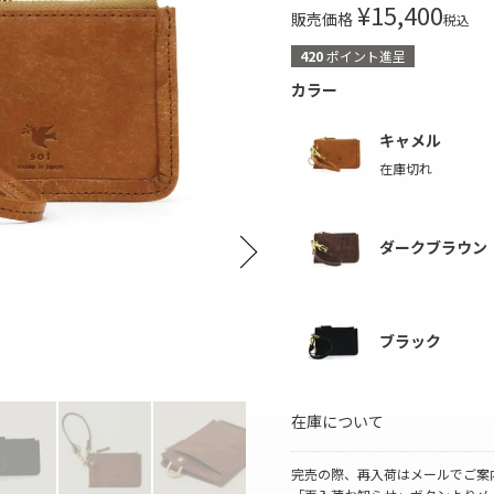
¥
15,400
販売価格
税込
ボディバッグ
ステーショナリー
420
ポイント進呈
カラー
キャメル
在庫切れ
ダークブラウン
Next
ブラック
在庫について
完売の際、再入荷はメールでご案