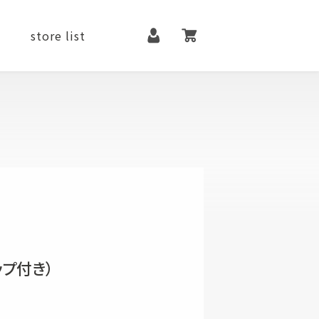
マイページ
カート
store list
it
contact
メンテナンス用品
ファッションアイテム
シューズ
ップ付き）
ベルト
アクセサリー