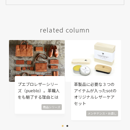
related column
修
プエブロレザーシリー
革製品に必要な３つの
覧
ズ（pueblo）。革職人
アイテムが入ったsotの
をも魅了する理由とは
オリジナルレザーケア
直し
セット
商品シリーズ
メンテナンス・お直し