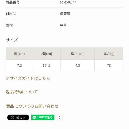
商品番号
so-z-0177
付属品
保管箱
素材
牛革
サイズ
縦(cm)
横(cm)
厚さ(cm)
重さ(g)
7.2
17.１
4.2
78
※サイズガイドはこちら
返品特約について
商品についてのお問い合わせ