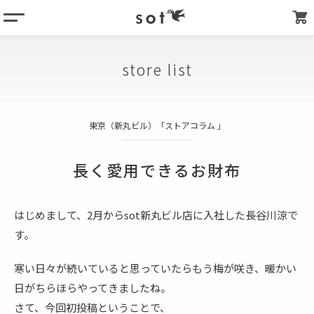
menu
column
store list
products
about
東京（新丸ビル）「ストアコラム 」
store list
my page
長く愛用できるお財布
はじめまして、2月からsot新丸ビル店に入社した長谷川涼で
す。
寒い日々が続いていると思っていたらもう梅が咲き、暖かい
日がちらほらやってきましたね。
さて、今回初投稿ということで、