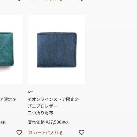
sot
ア限定≫
≪オンラインストア限定≫
プエブロレザー
二つ折り財布
販売価格
¥
27,500
税込
税込
る
カートに入れる