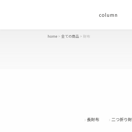
column
home
全ての商品
財布
concept
おすすめギフト
キーワード
価格
財布
〜
二つ折り財布
長財布
長財布
二つ折り財
コンパクト財布