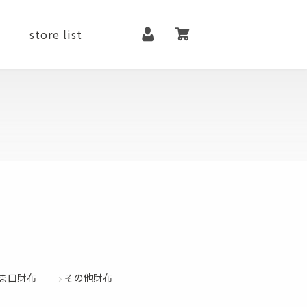
マイページ
カート
store list
it
contact
メンテナンス用品
ファッションアイテム
い順
価格が高い順
優先度順
シューズ
ベルト
ま口財布
その他財布
アクセサリー