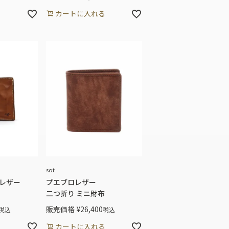
る
カートに入れる
sot
レザー
プエブロレザー
二つ折り ミニ財布
販売価格
¥
26,400
税込
税込
る
カートに入れる