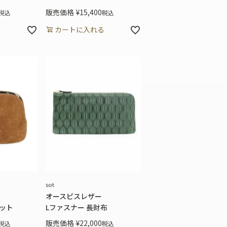
販売価格
¥
15,400
税込
税込
る
カートに入れる
sot
オースピスレザー
ット
Lファスナー 長財布
販売価格
¥
22,000
税込
税込