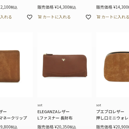
12,100
販売価格
¥
14,300
販売価格
¥
14,300
税込
税込
入れる
カートに入れる
カートに入れ
sot
sot
ザー
ELEGANZAレザー
プエブロレザー
マネークリップ
Lファスナー 長財布
押し口ミニウォレ
19,800
販売価格
¥
20,350
販売価格
¥
20,900
税込
税込