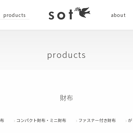
products
about
news
company
recru
products
ステーショナリー
商品番号
並び順
バッグ
小物
新着順
登録順
価格が安
財布
キーワードヒット順
ショルダーバッグ
コインケース
バッグパック
カードケース
布
コンパクト財布・ミニ財布
ファスナー付き財布
が
検索
トートバッグ
キーケース・キーホルダー