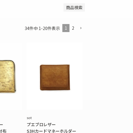
商品検索
その他ファッション雑貨
1
2
34
件中
1
-
20
件表示
sot
ー
プエブロレザー
財布
S3Hカードマネーホルダー