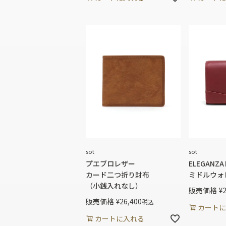
sot
sot
プエブロレザー
ELEGANZ
カード二つ折り財布
ミドルウォ
（小銭入れなし）
販売価格
¥
販売価格
¥
26,400
税込
カートに
カートに入れる