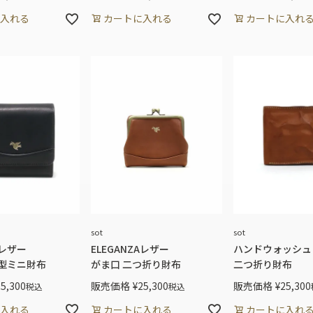
入れる
カートに入れる
カートに入れ
sot
sot
Aレザー
ELEGANZAレザー
ハンドウォッシュ
型ミニ財布
がま口 二つ折り財布
二つ折り財布
25,300
販売価格
¥
25,300
販売価格
¥
25,300
税込
税込
入れる
カートに入れる
カートに入れ