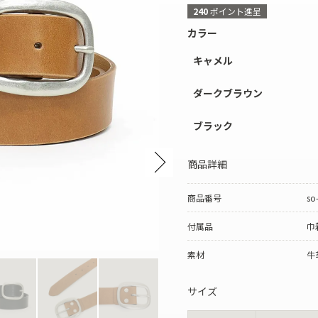
240
ポイント進呈
ボディバッグ
ステーショナリー
カラー
キャメル
ダークブラウン
ブラック
Next
商品詳細
商品番号
so
付属品
巾
素材
牛
サイズ