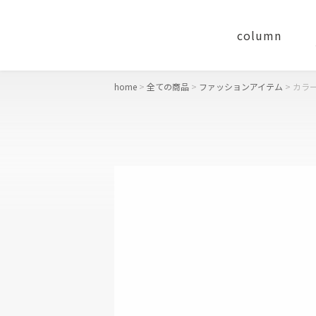
column
home
全ての商品
ファッションアイテム
カラ
concept
おすすめギフト
財布
二つ折り財布
長財布
コンパクト財布