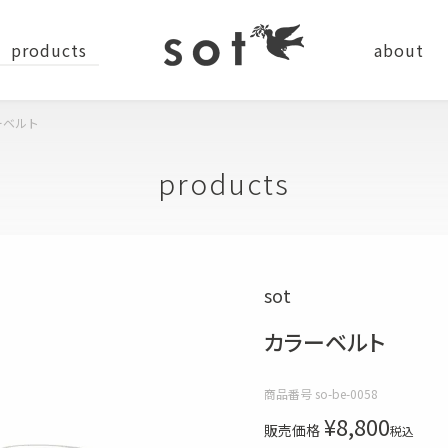
products
about
ーベルト
news
company
recru
products
ステーショナリー
sot
バッグ
小物
カラーベルト
ショルダーバッグ
コインケース
バッグパック
カードケース
商品番号
so-be-0058
¥
8,800
販売価格
税込
トートバッグ
キーケース・キーホルダー