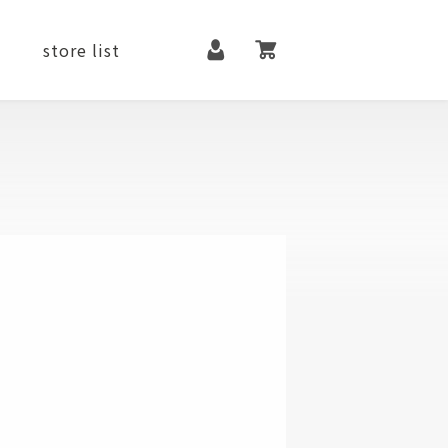
マイページ
カート
store list
it
contact
メンテナンス用品
ファッションアイテム
シューズ
ベルト
アクセサリー