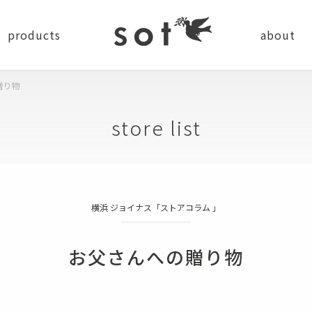
products
about
贈り物
news
company
recru
store list
ステーショナリー
横浜 ジョイナス「ストアコラム 」
バッグ
小物
ショルダーバッグ
コインケース
お父さんへの贈り物
バッグパック
カードケース
トートバッグ
キーケース・キーホルダー