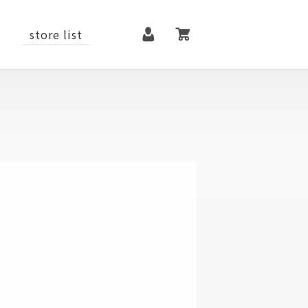
マイページ
カート
store list
it
contact
メンテナンス用品
ファッションアイテム
シューズ
ベルト
アクセサリー