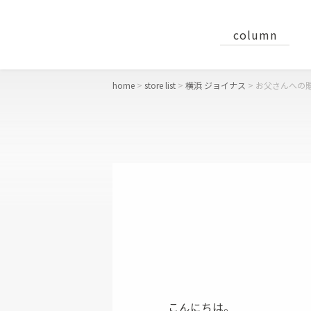
column
home
store list
横浜 ジョイナス
お父さんへの
concept
おすすめギフト
財布
二つ折り財布
長財布
コンパクト財布・ミニ財布
こんにちは。