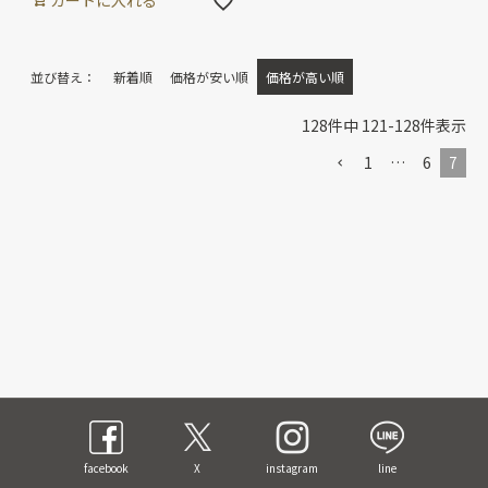
カートに入れる
並び替え
新着順
価格が安い順
価格が高い順
128
件中
121
-
128
件表示
1
…
6
7
facebook
X
instagram
line