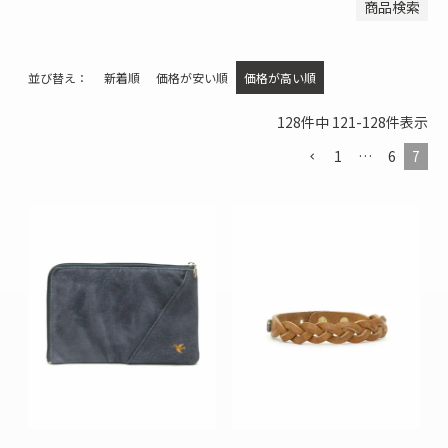
商品検索
並び替え
新着順
価格が安い順
価格が高い順
128
件中
121
-
128
件表示
1
…
6
7