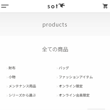
menu
価格
column
〜
products
商品番号
products
about
並び順
store list
全ての商品
新着順
my page
登録順
価格が安い順
財布
バッグ
価格が高い順
小物
ファッションアイテム
優先度順
メンテナンス用品
オンライン限定
キーワードヒット順
シリーズから選ぶ
オンライン会員限定
検索