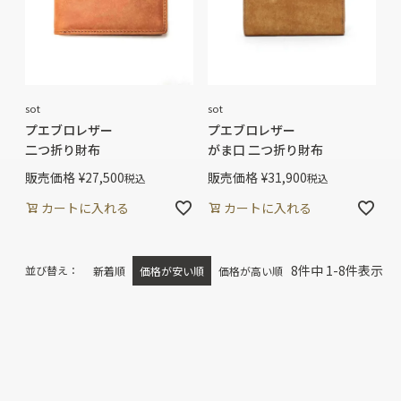
sot
sot
プエブロレザー
プエブロレザー
二つ折り財布
がま口 二つ折り財布
販売価格
¥
27,500
販売価格
¥
31,900
税込
税込
カートに入れる
カートに入れる
8
件中
1
-
8
件表示
並び替え
新着順
価格が安い順
価格が高い順