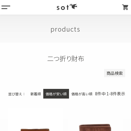
menu
登録順
価格が安い順
column
価格が高い順
products
products
優先度順
about
キーワードヒット順
store list
二つ折り財布
検索
my page
商品検索
8
件中
1
-
8
件表示
並び替え
新着順
価格が安い順
価格が高い順