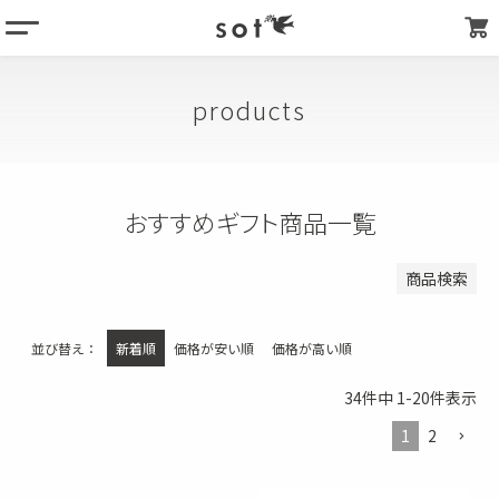
menu
登録順
価格が安い順
column
価格が高い順
products
products
優先度順
about
キーワードヒット順
store list
おすすめギフト商品一覧
検索
my page
商品検索
並び替え
新着順
価格が安い順
価格が高い順
34
件中
1
-
20
件表示
1
2