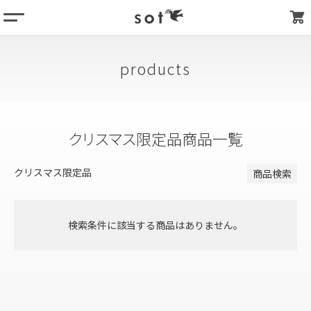
menu
登録順
価格が安い順
column
価格が高い順
products
products
優先度順
about
キーワードヒット順
store list
クリスマス限定品商品一覧
検索
my page
クリスマス限定品
商品検索
検索条件に該当する商品はありません。