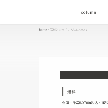
column
home
送料とお支払い方法について
concept
おすすめギフト
財布
二つ折り財布
送料
長財布
全国一律送料
¥
700
(税込・1配
コンパクト財布