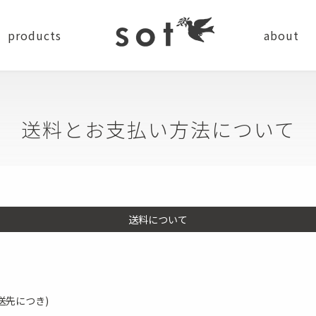
products
about
news
company
recru
送料とお支払い方法について
ステーショナリー
バッグ
小物
送料について
ショルダーバッグ
コインケース
バッグパック
カードケース
送先につき)
トートバッグ
キーケース・キーホルダー