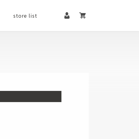
マイページ
カート
store list
it
contact
メンテナンス用品
ファッションアイテム
シューズ
ベルト
アクセサリー