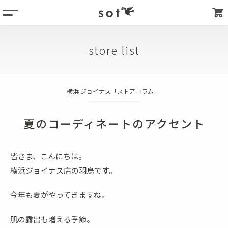
menu
column
store list
products
about
横浜 ジョイナス「ストアコラム 」
store list
my page
夏のコーディネートのアクセント
皆さま、こんにちは。
横浜ジョイナス店の羽鳥です。
今年も夏がやってきますね。
肌の露出も増える季節。