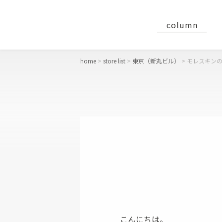
column
home
store list
東京（新丸ビル）
モレスキン
concept
おすすめギフト
財布
二つ折り財布
長財布
コンパクト財布・ミニ財布
こんにちは。