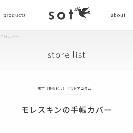
products
about
の手帳カバー
news
company
recru
store list
ステーショナリー
東京（新丸ビル）「ストアコラム 」
バッグ
小物
ショルダーバッグ
コインケース
モレスキンの手帳カバー
バッグパック
カードケース
トートバッグ
キーケース・キーホルダー