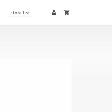
マイページ
カート
store list
it
contact
メンテナンス用品
ファッションアイテム
シューズ
ベルト
アクセサリー