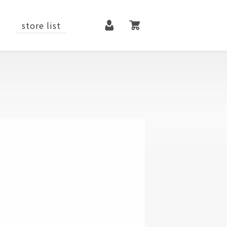
マイページ
カート
store list
it
contact
メンテナンス用品
ファッションアイテム
シューズ
ベルト
アクセサリー