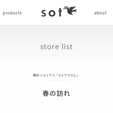
products
about
news
company
recru
store list
ステーショナリー
横浜 ジョイナス「ストアコラム 」
バッグ
小物
ショルダーバッグ
コインケース
春の訪れ
バッグパック
カードケース
トートバッグ
キーケース・キーホルダー