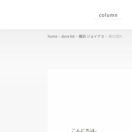
column
home
store list
横浜 ジョイナス
春の訪れ
concept
おすすめギフト
財布
二つ折り財布
長財布
コンパクト財布・ミニ財布
こんにちは。