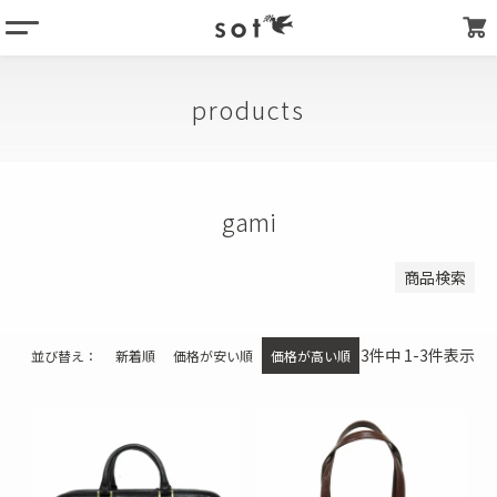
menu
登録順
価格が安い順
column
価格が高い順
products
products
優先度順
about
キーワードヒット順
store list
gami
検索
my page
商品検索
3
件中
1
-
3
件表示
並び替え
新着順
価格が安い順
価格が高い順