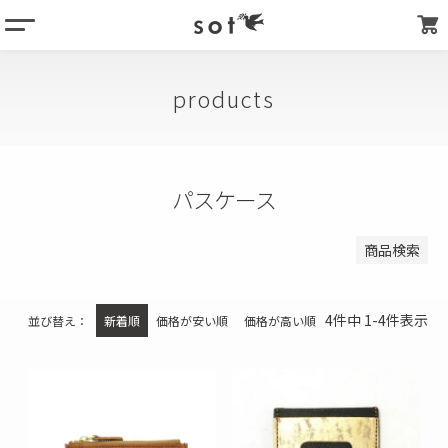
menu
登録順
価格が安い順
column
価格が高い順
products
products
優先度順
about
キーワードヒット順
store list
パスケース
検索
my page
商品検索
4
件中
1
-
4
件表示
並び替え
新着順
価格が安い順
価格が高い順