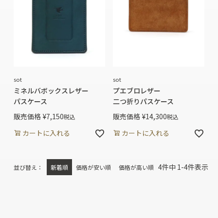
sot
sot
ミネルバボックスレザー
プエブロレザー
パスケース
二つ折りパスケース
販売価格
¥
7,150
販売価格
¥
14,300
税込
税込
カートに入れる
カートに入れる
4
件中
1
-
4
件表示
並び替え
新着順
価格が安い順
価格が高い順