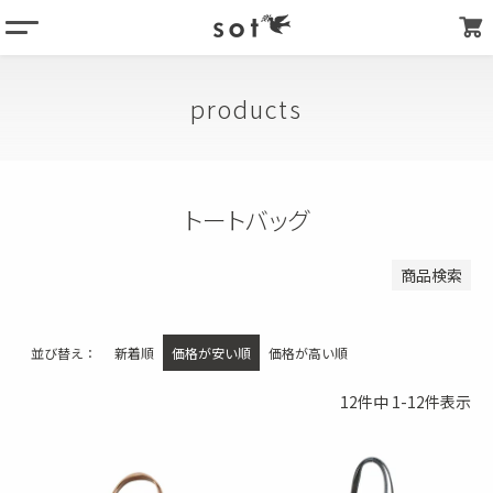
menu
登録順
価格が安い順
column
価格が高い順
products
products
優先度順
about
キーワードヒット順
store list
トートバッグ
検索
my page
商品検索
並び替え
新着順
価格が安い順
価格が高い順
12
件中
1
-
12
件表示