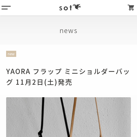
menu
column
news
products
about
new
store list
my page
YAORA フラップ ミニショルダーバッ
グ 11月2日(土)発売