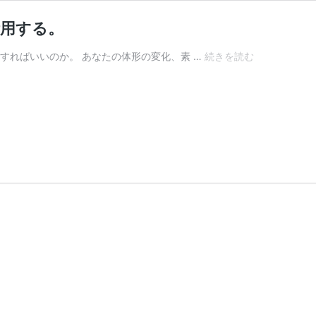
活用する。
ベ
すればいいのか。 あなたの体形の変化、素 …
続きを読む
ル
ト
の
穴
開
け。“100
均”に
あ
る
も
の
を
活
用
す
る。